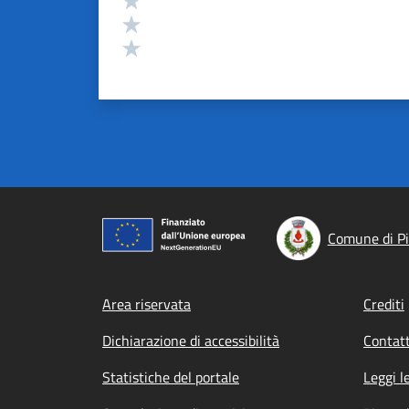
Valuta 2 stelle su 5
Valuta 1 stelle su 5
Comune di Pi
Footer menu
Area riservata
Crediti
Dichiarazione di accessibilità
Contatt
Statistiche del portale
Leggi l