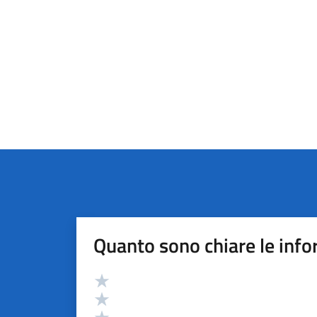
Quanto sono chiare le info
Valutazione
Valuta 5 stelle su 5
Valuta 4 stelle su 5
Valuta 3 stelle su 5