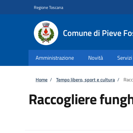
Salta al contenuto principale
Skip to footer content
Regione Toscana
Comune di Pieve Fo
Amministrazione
Novità
Servizi
Briciole di pane
Home
/
Tempo libero, sport e cultura
/
Racc
Raccogliere fungh