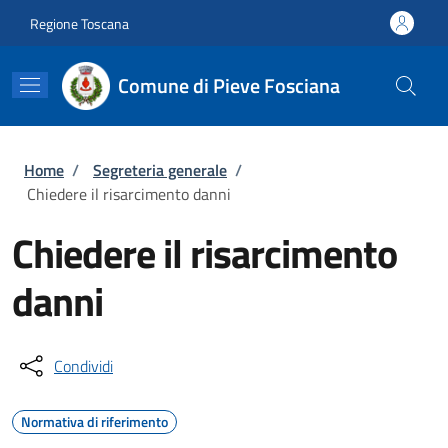
Salta al contenuto principale
Skip to footer content
Regione Toscana
Comune di Pieve Fosciana
Briciole di pane
Home
/
Segreteria generale
/
Chiedere il risarcimento danni
Chiedere il risarcimento
danni
Condividi
Normativa di riferimento