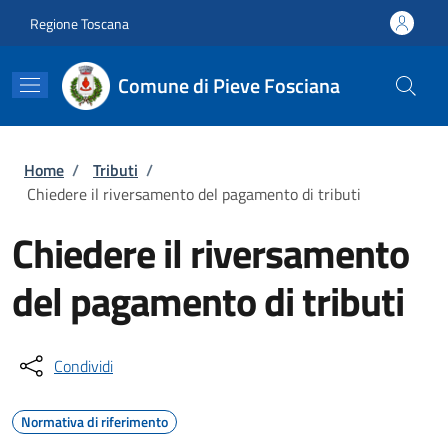
Salta al contenuto principale
Skip to footer content
Regione Toscana
Comune di Pieve Fosciana
Briciole di pane
Home
/
Tributi
/
Chiedere il riversamento del pagamento di tributi
Chiedere il riversamento
del pagamento di tributi
Condividi
Normativa di riferimento