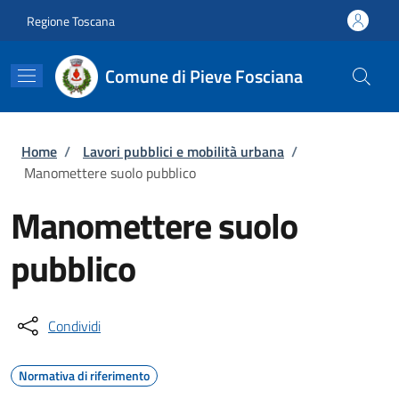
Salta al contenuto principale
Skip to footer content
Regione Toscana
Comune di Pieve Fosciana
Briciole di pane
Home
/
Lavori pubblici e mobilità urbana
/
Manomettere suolo pubblico
Manomettere suolo
pubblico
Condividi
Normativa di riferimento