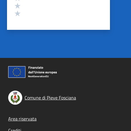
Valuta 2 stelle su 5
Valuta 1 stelle su 5
Comune di Pieve Fosciana
Footer menu
Area riservata
Crediti