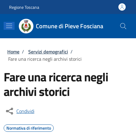
Salta al contenuto principale
Skip to footer content
Regione Toscana
Comune di Pieve Fosciana
Briciole di pane
Home
/
Servizi demografici
/
Fare una ricerca negli archivi storici
Fare una ricerca negli
archivi storici
Condividi
Normativa di riferimento