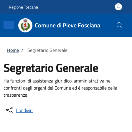
Salta al contenuto principale
Skip to footer content
Regione Toscana
Comune di Pieve Fosciana
Briciole di pane
Home
/
Segretario Generale
Segretario Generale
Ha funzioni di assistenza giuridico-amministrativa nei
confronti degli organi del Comune ed è responsabile della
trasparenza
Condividi