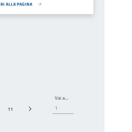
VAI ALLA PAGINA
Scrivi il numero della pagina a 
Vai a…
11
Ultima pagina
Pagina successiva