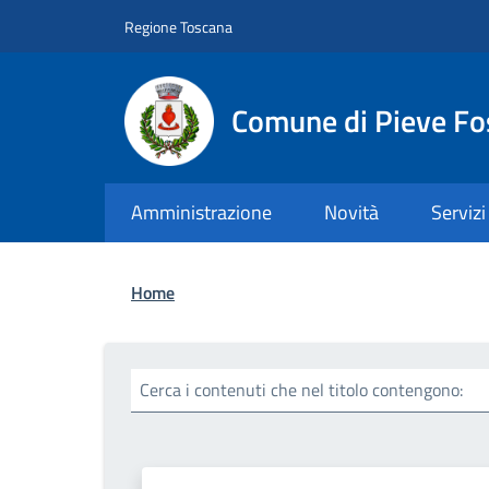
Salta al contenuto principale
Skip to footer content
Regione Toscana
Comune di Pieve Fo
Amministrazione
Novità
Servizi
Briciole di pane
Home
Cerca i contenuti che nel titolo contengono: