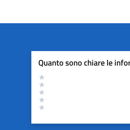
Quanto sono chiare le info
Valutazione
Valuta 5 stelle su 5
Valuta 4 stelle su 5
Valuta 3 stelle su 5
Valuta 2 stelle su 5
Valuta 1 stelle su 5